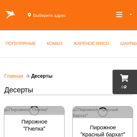
Выберите адрес
ПОПУЛЯРНЫЕ
КОМБО
ЖАРЕНОЕ МЯСО
ШАУРМ
Главная
Десерты
0
Десерты
Пирожное
Пирожное
"Пчелка"
"Красный бархат"