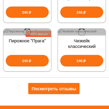
240
240
100% вкусно
Пирожное "Прага"
Чизкейк
классический
240
240
Посмотреть отзывы