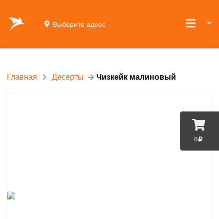
Выберите адрес
Главная
Десерты
Чизкейк малиновый
0