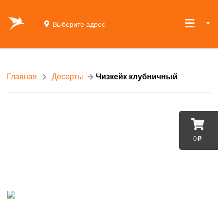
Выберите адрес
Главная
Десерты
Чизкейк клубничный
0